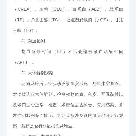
（CREA）、血糖（GLU）、白蛋白（ALB）、总蛋白
（TP）、总胆固醇（TC）、谷氨酰转肽酶（γ-GT）、甘油
三酯（TG）。
4）凝血检测
凝血酶原时间（PT）和活化部分凝血活酶时间
（APTT）。
5）大体解剖观察
动物麻醉后，经股动脉放血安乐死，尽量排空血液。
对动物进行大体解剖，检查动物体表、备皮、可视黏膜以
及术口是否正常，检查手术部位是否愈合、有无感染、并
发症组和织黏连情况。将导管所涉及到的血管部分进行观
察，观察是否有明显损伤及增生。