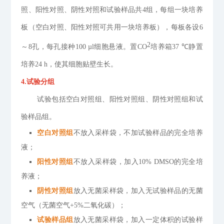
照、阳性对照、阴性对照和试验样品共
4
组，每组一块培养
板
（空白对照、阳性对照可共用一块培养板）
，每板各设
6
2
～
8
孔，每孔接种
100 µl
细胞悬液。置
CO
培养箱
37 ℃
静置
培养
24 h
，使其细胞贴壁生长。
4.
试验分组
试验包括空白对照组、阳性对照组、阴性对照组和试
验样品组。
空白对照组
不放入采样袋，不加试验样品的完全培养
液；
阳性对照组
不放入采样袋，加入
10% DMSO
的完全培
养液；
阴性对照组
放入无菌采样袋，加入无试验样品的无菌
空气（无菌空气
+5%
二氧化碳）；
试验样品组
放入无菌采样袋，加入一定体积的试验样