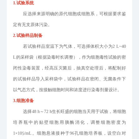
1
.
试验系统
应
选择
来源明确的原代细胞或细胞系，可根据要求
鉴
定
有
无支原体污染。
2.
试验样品制备
若试验样品室温下为气体，可选择体积大小为
2 L~40
L
的采样袋（
根据染毒时长调整
），
作为细胞毒性试验的密
闭性染毒装置，经高压灭菌后，抽真空处理后，将配制好
的试验样品导入采样袋中，试验样品在密闭、无菌条件下
以气态方式，按接触细胞时间和浓度进行染毒剂量设计。
3
.
细胞准备
选择
48 h
～
72 h
生长旺盛的细胞当天用于试验
，
将细胞
培养瓶中的贴壁细胞用胰酶消化，调整细胞密度为
1×10
/mL
。细胞悬液接种于
96
孔细胞培养板，设空白对
5