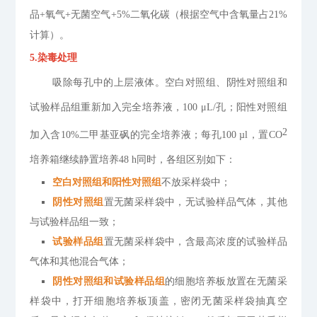
品
+
氧气
+
无菌空气
+5%
二氧化碳（根据空气中含氧量占
21%
计算）。
5
.
染毒处理
吸除每孔中的上层液体。空白对照组、阴性对照组和
试验样品组重新加入完全培养液，
100 μL/
孔；阳性对照组
2
加入含
10%
二甲基亚砜的完全培养液；每孔
100 µl
，置
CO
培养箱继续静置培养
48 h
同时，各组区别如下：
空白对照组和阳性对照组
不放采样袋中；
阴性对照组
置无菌采样袋中，无试验样品气体，其他
与试验样品组一致；
试验样品组
置无菌采样袋中，含最高浓度的试验样品
气体和其他混合气体
；
阴性对照组和试验样品组
的细胞培养板放置在无菌采
样袋中，打开细胞培养板顶盖，密闭无菌采样袋抽真空