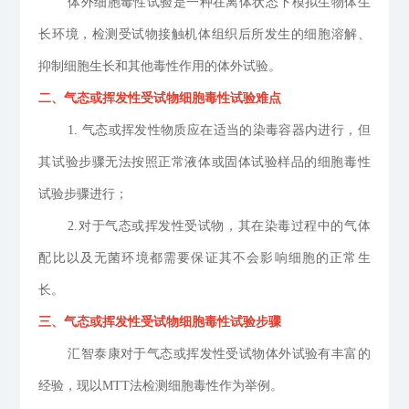
体外细胞毒性试验是一种在离体状态下模拟生物体生
长环境，
检测
受试物
接触机体组织后所发生的细胞溶解、
抑制细胞生长和其他毒性作用的体外试验。
二
、
气态或挥发性受试物细胞毒性试验难点
1
.
气态或挥发性物质应在适当的染毒容器内进行，但
其试验步骤无法按照正常液体或固体试验样品的细胞毒性
试验步骤进行；
2
.
对于气态或挥发性受试物，其在染毒过程中的气体
配比以及无菌环境都需要保证其不会影响细胞的正常生
长。
三
、
气态或挥发性受试物细胞毒性试验步骤
汇智泰康对于气态或挥发性受试物体外试验有丰富的
经验，现以
M
TT
法检测细胞毒性作为举例。