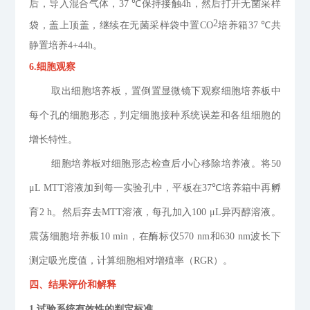
后，导入混合气体，
37 ℃
保持接触
4
h
，然后打开无菌采样
2
袋，盖上顶盖，继续在无菌采样袋中置
CO
培养箱
37 ℃
共
静置培养
4+44
h
。
6
.
细胞观察
取出细胞培养板，置倒置显微镜下观察细胞培养板中
每个孔的细胞形态，
判定细胞接种系统误差和各组细胞的
增长特性。
细胞培养板对细胞形态检查后小心移除培养液。将
50
μL MTT
溶液加到每一实验孔中，平板在
37℃
培养箱中再孵
育
2 h
。然后弃去
MTT
溶液，每孔加入
100 μL
异丙醇溶液。
震荡细胞培养板
10 min
，在酶标仪
570 nm
和
630 nm
波长下
测定吸光度值，计算细胞相对增殖率（
RGR
）
。
四、
结果评价和解释
1
.
试验系统有效性的判定标准